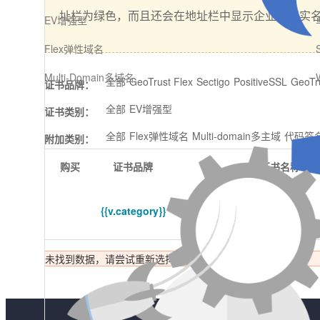
址栏为绿色，而且还会在地址栏中显示企业的真实
EV增强型
Flex弹性域名
Multi-Domain多域名
全部
GeoTrust Flex
Sectigo
PositiveSSL
GeoTr
证书品牌：
全部
EV增强型
证书类别：
全部
Flex弹性域名
Multi-domain多主域
代码签
附加类别：
购买
证书品牌
证书名称
{{v.category}}
{{v.title}}
未找到数据，请尝试重新选择筛选条件