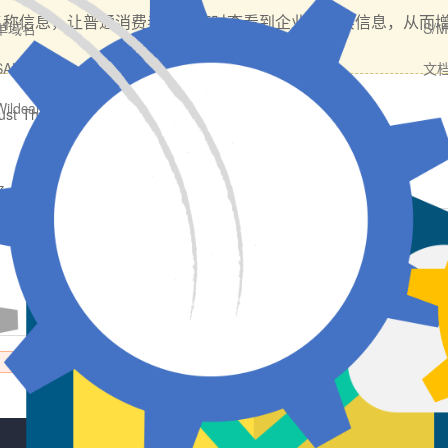
名称信息，让普通消费者能够随时查看到企业的真实信息，从而
单域名
S/
SAN多子域
文
Wildcard通配符
ust
Thawte
DigiCert
名
单个域名
SAN多子域
证书售价
证书类别
¥{{v.sslprices |
number: 2}}
/年