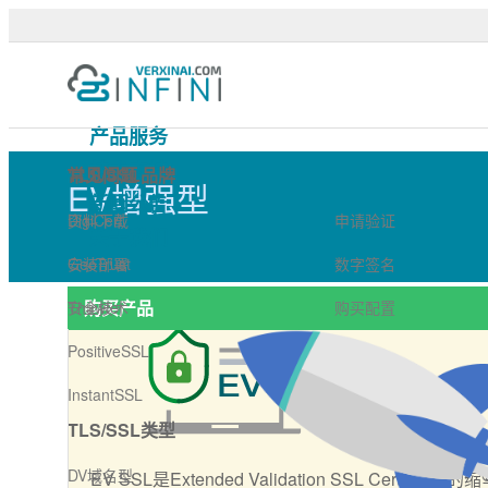
EV增强型 - 可信TLS/SSL
产品服务
技术支持
TLS/SSL品牌
常见问题
EV增强型
新闻公告
DigiCert
资料下载
申请验证
关于我们
GeoTrust
安装部署
数字签名
购买产品
Thawte
安全技术
购买配置
PositiveSSL
InstantSSL
TLS/SSL类型
DV域名型
EV SSL是Extended Validation SSL