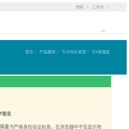
搜索
|
工作台
|
首页
产品服务
TLS/SSL类型
EV增强型
字签名
码签名
定的一个新的SSL证书严格身份验证标准，在浏览器中不仅显示地