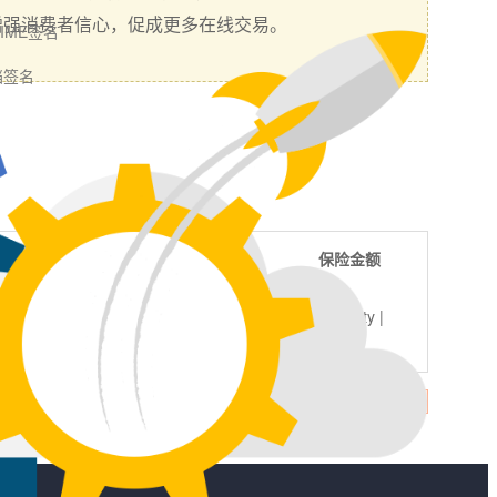
增强消费者信心，促成更多在线交易。
MIME签名
档签名
附加域名
保险金额
${{v.warranty |
{{v.adddomain}}
number:2}}