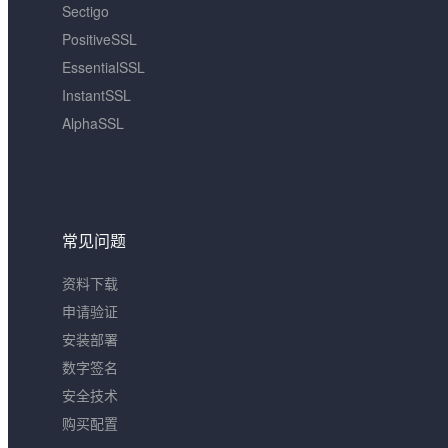
Sectigo
PositiveSSL
EssentialSSL
InstantSSL
AlphaSSL
常见问题
资料下载
申请验证
安装部署
数字签名
安全技术
购买配置