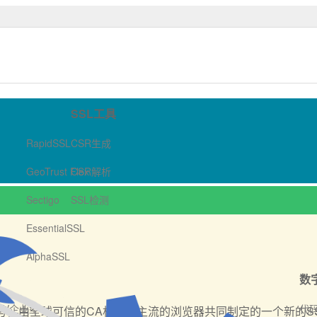
数字证书商店-哲信数字
SSL工具
RapidSSL
CSR生成
GeoTrust Flex
CSR解析
Sectigo
SSL检测
EssentialSSL
AlphaSSL
数
OV企业型
代
 Certificate的缩写，由全球可信的CA机构和主流的浏览器共同制