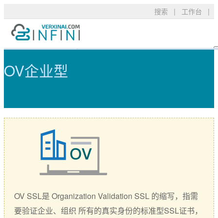
搜索
|
工作台
|
OV企业型 - 可信TLS/SSL数字证
产品服务
TLS/SSL品牌
常见问题
OV企业型
技术支持
DigiCert
资料下载
新闻公告
关于我们
RapidSSL
申请验证
GeoTrust
安装部署
购买产品
GeoTrust Flex
数字签名
Thawte
安全技术
Sectigo
购买配置
OV SSL是 Organization Validation SSL 的缩写，指需
PositiveSSL
SSL工具
要验证企业、组织 所有的真实身份的标准型SSL证书，