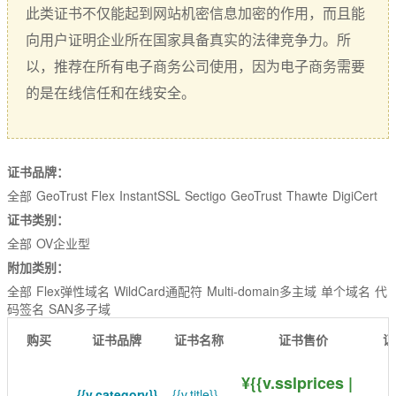
EssentialSSL
CSR生成
此类证书不仅能起到网站机密信息加密的作用，而且能
InstantSSL
向用户证明企业所在国家具备真实的法律竞争力。所
CSR解析
以，推荐在所有电子商务公司使用，因为电子商务需要
AlphaSSL
SSL检测
的是在线信任和在线安全。
TLS/SSL类型
DV域名型
证书品牌：
OV企业型
全部
GeoTrust Flex
InstantSSL
Sectigo
GeoTrust
Thawte
DigiCert
EV增强型
证书类别：
全部
OV企业型
单域名
附加类别：
Flex弹性域名
全部
Flex弹性域名
WildCard通配符
Multi-domain多主域
单个域名
代
码签名
SAN多子域
SAN多子域
购买
证书品牌
证书名称
证书售价
证
Multi-Domain多域名
¥{{v.sslprices |
Wildcard通配符
{{v.category}}
{{v.title}}