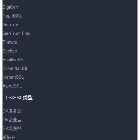
DigiCert
RapidSSL
GeoTrust
GeoTrust Flex
Thawte
Sectigo
PositiveSSL
EssentialSSL
InstantSSL
AlphaSSL
TLS/SSL类型
DV域名型
OV企业型
EV增强型
单域名