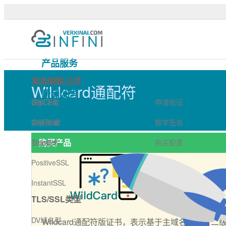
Wildcard通配符 - 可信TL
产品服务
技术支持
TLS/SSL品牌
常见问题
Wildcard通配符
新闻公告
DigiCert
资料下载
申请验证
关于我们
GeoTrust
安装部署
数字签名
购买产品
Thawte
安全技术
购买配置
PositiveSSL
InstantSSL
TLS/SSL类型
DV域名型
Wildcard通配符版证书，表示基于主域名的所