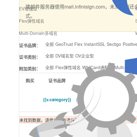
建邮件服务器使用mail.infinisign.com，未来规划还
EV增强型
式。
Flex弹性域名
Multi-Domain多域名
全部
GeoTrust Flex
InstantSSL
Sectigo
Positi
证书品牌：
全部
DV域名型
OV企业型
证书类别：
全部
Flex弹性域名
WildCard通配符
Multi-do
附加类别：
购买
证书品牌
证书名称
{{v.category}}
{{v.title}}
未找到数据，请尝试重新选择筛选条件