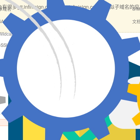
会有很多git.infinisign.com，cdn.infinisign.com等
单域名
S/
SAN多子域
文
Wildcard通配符
veSSL
GeoTrust
RapidSSL
EssentialSSL
Thawte
AlphaSSL
DigiCert
main多主域
单个域名
SAN多子域
证书售价
证书类别
¥{{v.sslprices |
number: 2}}
/年