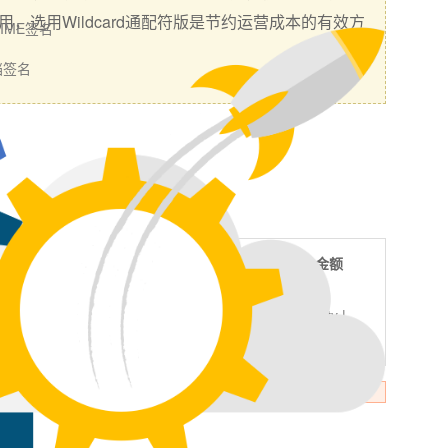
类似子域名的应用，选用Wildcard通配符版是节约运营成本的有效方
MIME签名
档签名
附加域名
保险金额
${{v.warranty |
{{v.adddomain}}
number:2}}