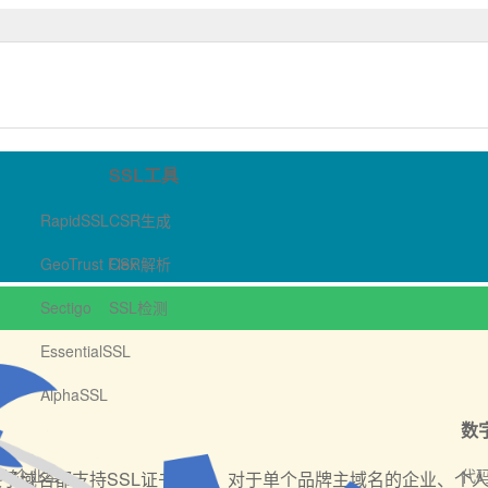
S/SSL数字证书商店-哲信数字
SSL工具
RapidSSL
CSR生成
GeoTrust Flex
CSR解析
Sectigo
SSL检测
EssentialSSL
AlphaSSL
数
OV企业型
代
有二级子域名都支持SSL证书加密，对于单个品牌主域名的企业、