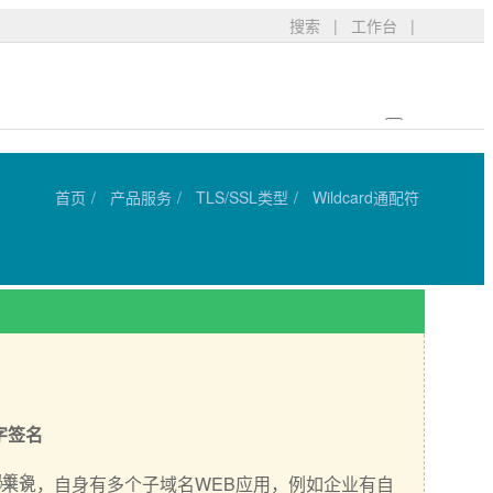
搜索
|
工作台
|
首页
产品服务
TLS/SSL类型
Wildcard通配符
字签名
码签名
个人来说，自身有多个子域名WEB应用，例如企业有自