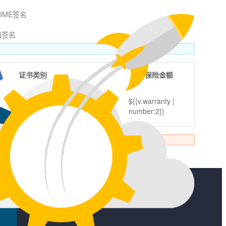
MIME签名
档签名
证书类别
保险金额
${{v.warranty |
number:2}}