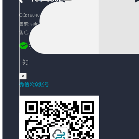
QQ:1684041543
售前: sales@infinisign.com
售后: support@infinisign.com
×
微信公众账号