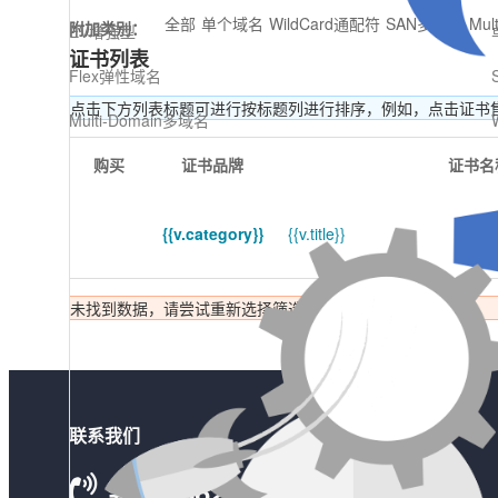
全部
单个域名
WildCard通配符
SAN多子域
Mul
附加类别：
EV增强型
证书列表
Flex弹性域名
点击下方列表标题可进行按标题列进行排序，例如，点击证书
Multi-Domain多域名
购买
证书品牌
证书名
{{v.category}}
{{v.title}}
未找到数据，请尝试重新选择筛选条件
联系我们
+86 18621392393