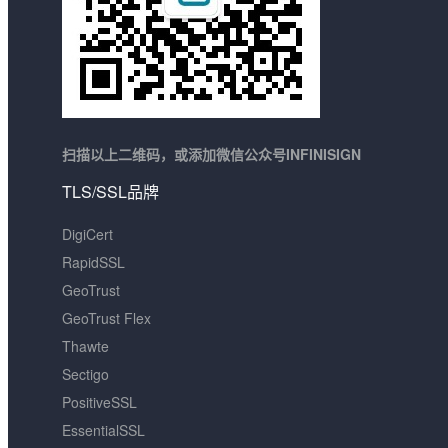
扫描以上二维码，或添加微信公众号INFINISIGN
TLS/SSL品牌
DigiCert
RapidSSL
GeoTrust
GeoTrust Flex
Thawte
Sectigo
PositiveSSL
EssentialSSL