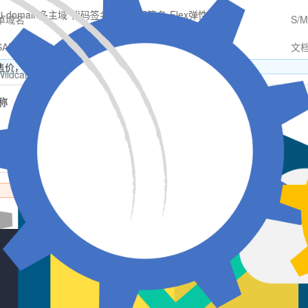
ti-domain多主域
代码签名
S/MIME签名
Flex弹性域名
单域名
S/
SAN多子域
文
售价，可由高到低或者由低到高进行排序
Wildcard通配符
称
证书售价
¥{{v.sslprices |
number: 2}}
/年