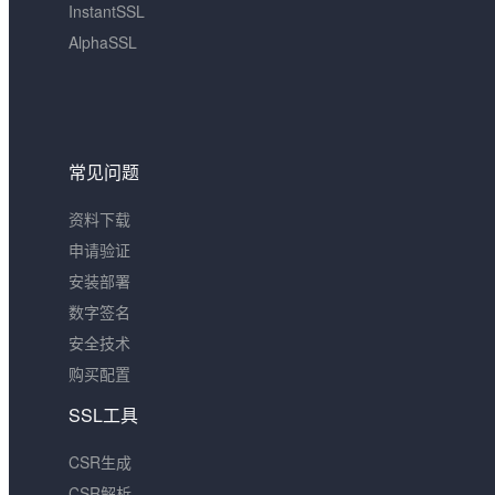
InstantSSL
AlphaSSL
常见问题
资料下载
申请验证
安装部署
数字签名
安全技术
购买配置
SSL工具
CSR生成
CSR解析