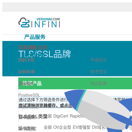
TLS/SSL品牌 - 可信TLS/
产品服务
技术支持
TLS/SSL品牌
常见问题
TLS/SSL品牌
新闻公告
DigiCert
资料下载
申请验证
关于我们
GeoTrust
安装部署
数字签名
购买产品
Thawte
安全技术
购买配置
证书筛选
PositiveSSL
通过选择下方筛选条件进行查找具体SSL数字证书，通常部分品牌的S
尝试清除浏览器缓存，或点击“全部”来清除默认选项
InstantSSL
TLS/SSL类型
全部
DigiCert
RapidSSL
Thawte
GeoTrust Flex
证书品牌：
全部
OV企业型
EV增强型
DV域名型
证书类别：
DV域名型