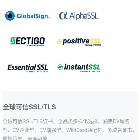
EssentialSSL
CSR生成
InstantSSL
CSR解析
AlphaSSL
SSL检测
TLS/SSL类型
DV域名型
OV企业型
EV增强型
单域名
Flex弹性域名
全球可信SSL/TLS
SAN多子域
全球可信SSL/TLS证书，全品类多样化选择，涵盖DV域名
Multi-Domain多域名
型、OV企业型、EV增强型、WildCard通配符、多域名证书，
便捷签发，安全可靠
Wildcard通配符