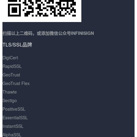
扫描以上二维码，或添加微信公众号INFINISIGN
TLS/SSL品牌
DigiCert
RapidSSL
GeoTrust
GeoTrust Flex
Thawte
Sectigo
PositiveSSL
EssentialSSL
InstantSSL
AlphaSSL