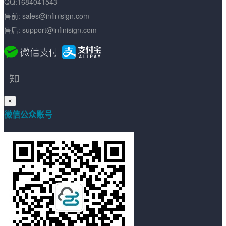
QQ:1684041543
售前: sales@infinisign.com
售后: support@infinisign.com
×
微信公众账号