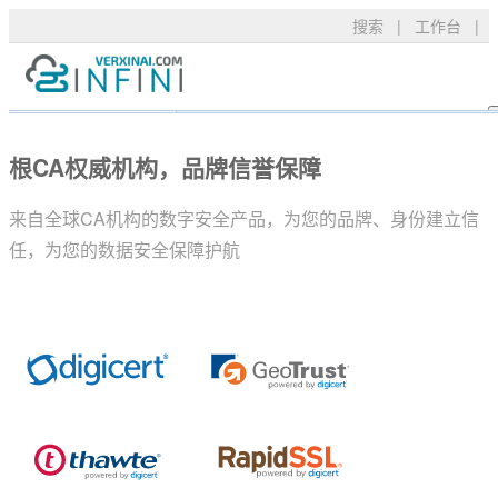
搜索
|
工作台
|
入门级SSL - 可信TLS/SSL数字证
产品服务
TLS/SSL品牌
常见问题
技术支持
根CA权威机构，品牌信誉保障
DigiCert
资料下载
新闻公告
来自全球CA机构的数字安全产品，为您的品牌、身份建立信
关于我们
RapidSSL
申请验证
任，为您的数据安全保障护航
GeoTrust
安装部署
购买产品
GeoTrust Flex
数字签名
Thawte
安全技术
Sectigo
购买配置
PositiveSSL
SSL工具