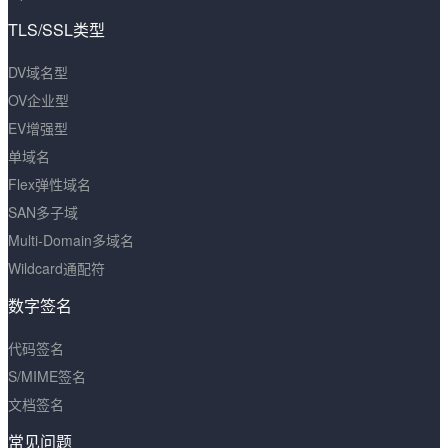
TLS/SSL类型
DV域名型
OV企业型
EV增强型
单域名
Flex弹性域名
SAN多子域
Multi-Domain多域名
Wildcard通配符
数字签名
代码签名
S/MIME签名
文档签名
常见问题