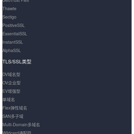
GeoTrust Flex
Thawte
Sectigo
PositiveSSL
EssentialSSL
InstantSSL
AlphaSSL
TLS/SSL类型
DV域名型
OV企业型
EV增强型
单域名
Flex弹性域名
SAN多子域
Multi-Domain多域名
Wildcard通配符