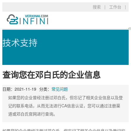
搜索
|
工作台
|
查询您在邓白氏的企业信息 - 可信TL
产品服务
TLS/SSL品牌
常见问题
技术支持
技术支持
DigiCert
资料下载
新闻公告
关于我们
RapidSSL
申请验证
登录
查询您在邓白氏的企业信息
GeoTrust
安装部署
GeoTrust Flex
数字签名
购买产品
日期：
2021-11-19
分类：
常见问题
Thawte
安全技术
如果您的企业曾经注册过邓白氏，但忘记了相关企业信息以及登
记的联系电话，从而无法进行CA信息认证，您可以通过注册渠
Sectigo
购买配置
道或邓白氏官网进行查询。
PositiveSSL
SSL工具
如果您的企业曾经注册过邓白氏，但忘记了相关企业信息以及登记的