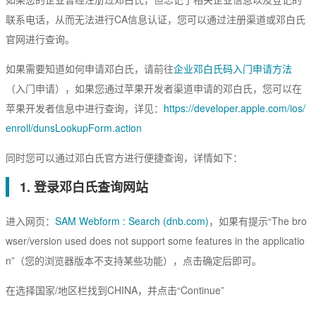
EssentialSSL
CSR生成
联系电话，从而无法进行CA信息认证，您可以通过注册渠道或邓白氏
InstantSSL
CSR解析
官网进行查询。
AlphaSSL
SSL检测
如果需要知道如何申请邓白氏，请前往
企业邓白氏码入门申请方法
TLS/SSL类型
（入门申请），如果您通过苹果开发者渠道申请的邓白氏，您可以在
苹果开发者信息中进行查询，详见：
https://developer.apple.com/ios/
DV域名型
enroll/dunsLookupForm.action
OV企业型
同时您可以通过邓白氏官方进行便捷查询，详情如下：
EV增强型
1. 登录邓白氏查询网站
单域名
进入网页：
SAM Webform : Search (dnb.com)
，如果有提示“The bro
Flex弹性域名
wser/version used does not support some features in the applicatio
SAN多子域
n”（您的浏览器版本不支持某些功能），点击确定后即可。
Multi-Domain多域名
在选择国家/地区栏找到CHINA，并点击“Continue”
Wildcard通配符