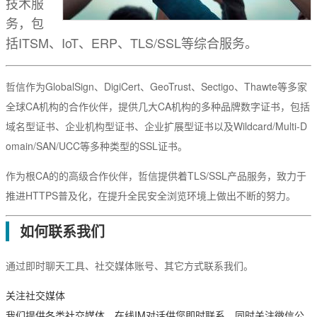
技术服
EssentialSSL
CSR生成
务，包
InstantSSL
CSR解析
括ITSM、IoT、ERP、TLS/SSL等综合服务。
AlphaSSL
SSL检测
哲信作为GlobalSign、DigiCert、GeoTrust、Sectigo、Thawte等多家
TLS/SSL类型
全球CA机构的合作伙伴，提供几大CA机构的多种品牌数字证书，包括
DV域名型
域名型证书、企业机构型证书、企业扩展型证书以及Wildcard/Multi-D
OV企业型
omain/SAN/UCC等多种类型的SSL证书。
EV增强型
作为根CA的的高级合作伙伴，哲信提供着TLS/SSL产品服务，致力于
推进HTTPS普及化，在提升全民安全浏览环境上做出不断的努力。
单域名
如何联系我们
Flex弹性域名
SAN多子域
通过即时聊天工具、社交媒体账号、其它方式联系我们。
Multi-Domain多域名
关注社交媒体
我们提供各类社交媒体、在线IM对话供您即时联系，同时关注微信公
Wildcard通配符