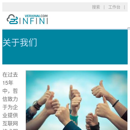
搜索
|
工作台
|
关于我们 - 可信TLS/SSL数字证书
产品服务
TLS/SSL品牌
常见问题
关于我们
技术支持
DigiCert
资料下载
新闻公告
关于我们
RapidSSL
申请验证
GeoTrust
安装部署
在过去
购买产品
15年
GeoTrust Flex
数字签名
中，哲
Thawte
安全技术
信致力
于为企
Sectigo
购买配置
业提供
PositiveSSL
SSL工具
互联网