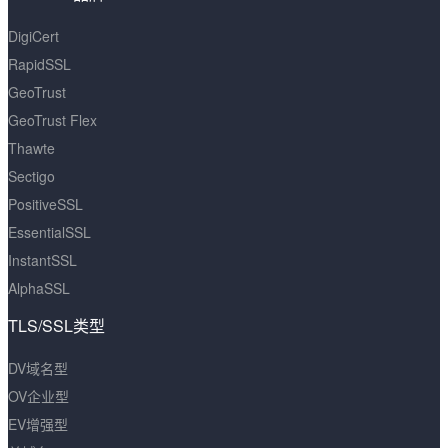
DigiCert
RapidSSL
GeoTrust
GeoTrust Flex
Thawte
Sectigo
PositiveSSL
EssentialSSL
InstantSSL
AlphaSSL
TLS/SSL类型
DV域名型
OV企业型
EV增强型