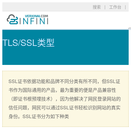
搜索
|
工作台
|
TLS/SSL类型 - 可信TLS/SSL数
产品服务
TLS/SSL品牌
常见问题
TLS/SSL类型
技术支持
DigiCert
资料下载
新闻公告
关于我们
RapidSSL
申请验证
GeoTrust
安装部署
购买产品
SSL证书依据功能和品牌不同分类有所不同，但SSL证
GeoTrust Flex
数字签名
书作为国际通用的产品，最为重要的便是产品兼容性
Thawte
安全技术
（即证书根预埋技术），因为他解决了网民登录网站的
信任问题，网民可以通过SSL证书轻松识别网站的真实
Sectigo
购买配置
身份。SSL证书分为如下种类
PositiveSSL
SSL工具