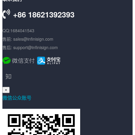
+86 18621392393
QQ:1684041543
售前: sales@infinisign.com
售后: support@infinisign.com
×
微信公众账号