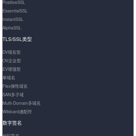
PositiveSSL
EssentialSSL
InstantSSL
AlphaSSL
TLS/SSL类型
DV域名型
OV企业型
EV增强型
单域名
Flex弹性域名
SAN多子域
Multi-Domain多域名
Wildcard通配符
数字签名
代码签名