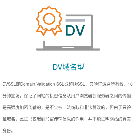
EssentialSSL
CSR生成
InstantSSL
CSR解析
AlphaSSL
SSL检测
TLS/SSL类型
DV域名型
OV企业型
DV域名型
EV增强型
DVSSL即Domain Validation SSL或超快SSL，只验证域名所有权，10
单域名
分钟颁发，保证了网站的机密信息从用户浏览器到服务器之间的传输
Flex弹性域名
是高强度加密传输的，是不会被非法窃取和非法篡改的，但由于只验
SAN多子域
证域名，此证书仅起到加密传输信息的作用，并不能证明网站的真实
Multi-Domain多域名
身份。
Wildcard通配符