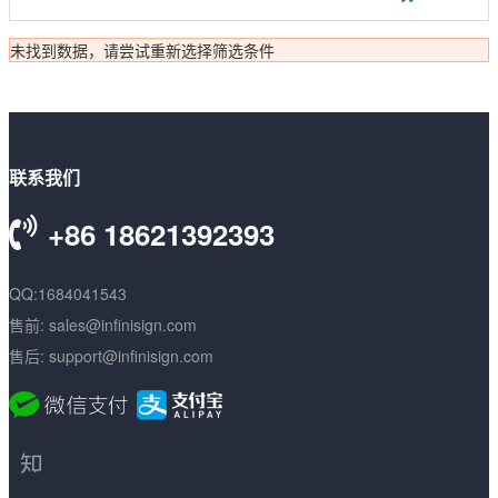
数字签名
未找到数据，请尝试重新选择筛选条件
代码签名
S/MIME签名
联系我们
文档签名
+86 18621392393
QQ:1684041543
售前: sales@infinisign.com
售后: support@infinisign.com