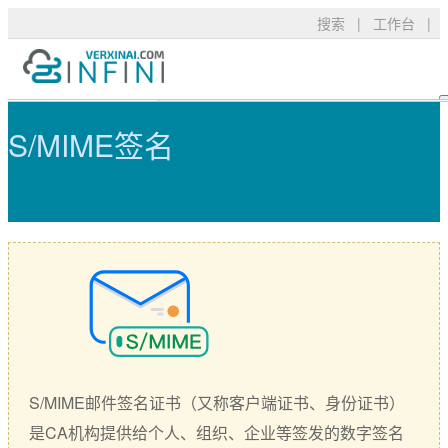
搜索
|
工作台
|
S/MIME邮件签名 - 可信TLS/SS
产品服务
TLS/SSL品牌
常见问题
S/MIME签名
技术支持
DigiCert
资料下载
新闻公告
关于我们
RapidSSL
申请验证
GeoTrust
安装部署
购买产品
GeoTrust Flex
数字签名
Thawte
安全技术
Sectigo
购买配置
S/MIME邮件签名证书（又称客户端证书、身份证书）
PositiveSSL
SSL工具
是CA机构提供给个人、组织、企业等签发的数字签名