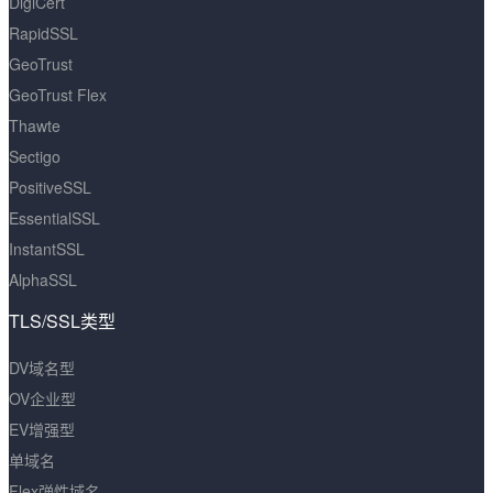
DigiCert
RapidSSL
GeoTrust
GeoTrust Flex
Thawte
Sectigo
PositiveSSL
EssentialSSL
InstantSSL
AlphaSSL
TLS/SSL类型
DV域名型
OV企业型
EV增强型
单域名
Flex弹性域名