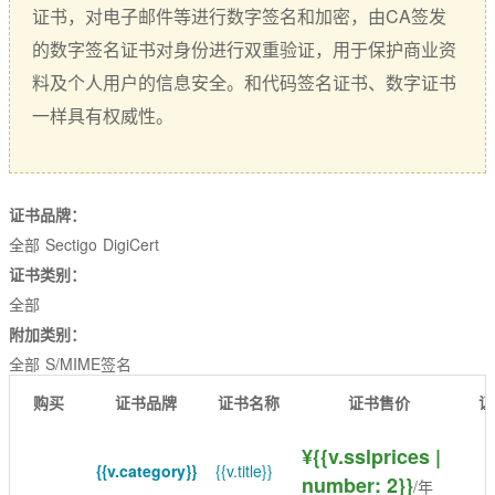
EssentialSSL
CSR生成
证书，对电子邮件等进行数字签名和加密，由CA签发
InstantSSL
的数字签名证书对身份进行双重验证，用于保护商业资
CSR解析
料及个人用户的信息安全。和代码签名证书、数字证书
AlphaSSL
SSL检测
一样具有权威性。
TLS/SSL类型
DV域名型
证书品牌：
OV企业型
全部
Sectigo
DigiCert
EV增强型
证书类别：
全部
单域名
附加类别：
Flex弹性域名
全部
S/MIME签名
购买
证书品牌
证书名称
证书售价
证
SAN多子域
Multi-Domain多域名
¥{{v.sslprices |
{{v.category}}
{{v.title}}
number: 2}}
/年
Wildcard通配符