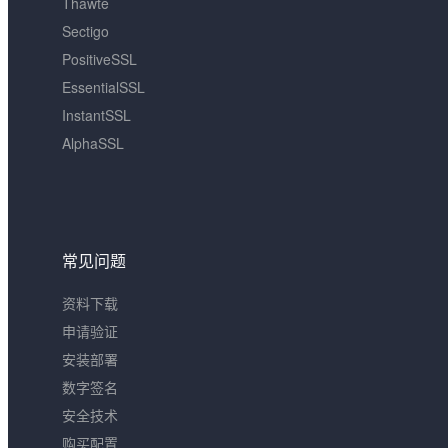
Thawte
Sectigo
PositiveSSL
EssentialSSL
InstantSSL
AlphaSSL
常见问题
资料下载
申请验证
安装部署
数字签名
安全技术
购买配置