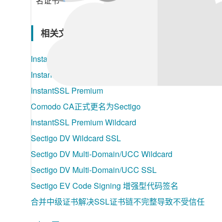
名证书
相关文章
InstantSSL
InstantSSL Pro
InstantSSL Premium
Comodo CA正式更名为Sectigo
InstantSSL Premium Wildcard
Sectigo DV Wildcard SSL
Sectigo DV Multi-Domain/UCC Wildcard
Sectigo DV Multi-Domain/UCC SSL
Sectigo EV Code Signing 增强型代码签名
合并中级证书解决SSL证书链不完整导致不受信任