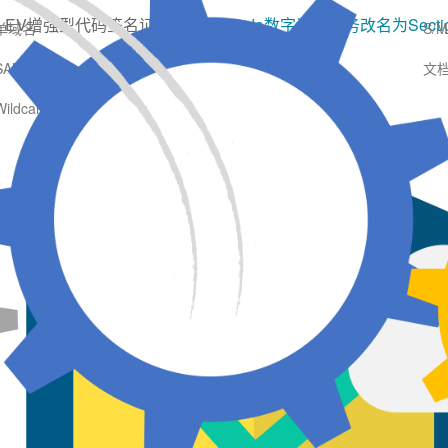
证书、EV增强型代码签名证书，因
Comodo数字证书业务改名为Secti
单域名
S/
SAN多子域
文
Wildcard通配符