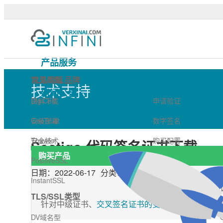
Sectigo 代码签名证书下载 -
产品服务
技术支持
TLS/SSL品牌
常见问题
技术支持
新闻公告
DigiCert
资料下载
申请验证
关于我们
GeoTrust
安装部署
数字签名
登录
Thawte
安全技术
购买配置
Sectigo 代码签名证书下载
购买产品
PositiveSSL
日期：
2022-06-17
分类：
常见问题
InstantSSL
Sectigo代码
TLS/SSL类型
针对中级证书、
交叉签名证书的变更
，根证书不受
DV域名型