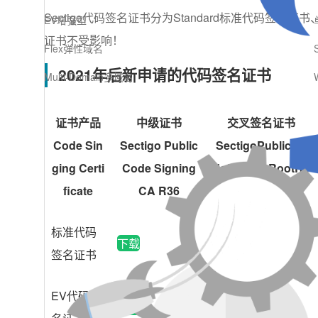
Sectigo代码签名证书分为Standard标准代码签名
EV增强型
证书不受影响！
Flex弹性域名
2021年后新申请的代码签名证书
Multi-Domain多域名
证书产品
中级证书
交叉签名证书
Code Sin
Sectigo Public
SectigoPublicCo
ging Certi
Code Signing
deSigningRootR4
ficate
CA R36
6_AAA
标准代码
下载
下载
签名证书
EV代码签
下载
下载