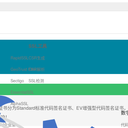
 可信TLS/SSL数字证书商店-哲信数字
SSL工具
RapidSSL
CSR生成
GeoTrust Flex
CSR解析
Sectigo
SSL检测
EssentialSSL
AlphaSSL
签名证书分为Standard标准代码签名证书、EV增强型代码签名证书
数
影响！
OV企业型
代