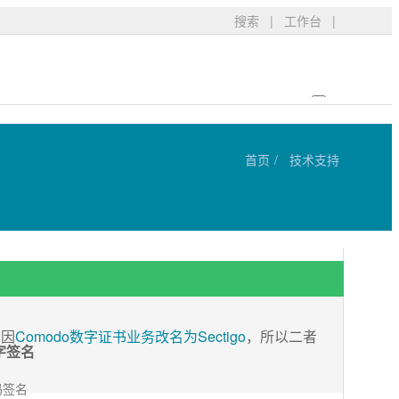
搜索
|
工作台
|
首页
技术支持
，因
Comodo数字证书业务改名为Sectigo
，所以二者
字签名
码签名