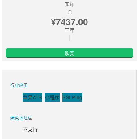
两年
数字签名
¥7437.00
代码签名
三年
S/MIME签名
文档签名
购买
行业应用
苹果ATS
小程序
SSLPing
绿色地址栏
不支持