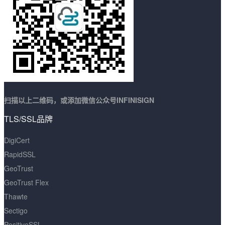
扫描以上二维码，或添加微信公众号INFINISIGN
TLS/SSL品牌
DigiCert
RapidSSL
GeoTrust
GeoTrust Flex
Thawte
Sectigo
PositiveSSL