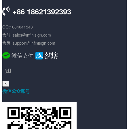
+86 18621392393
QQ:1684041543
售前: sales@infinisign.com
售后: support@infinisign.com
×
微信公众账号