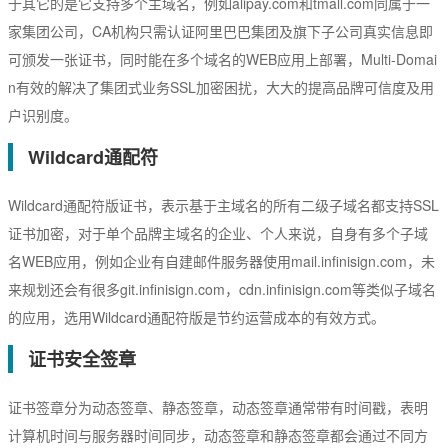
于其它的是它支持多个主域名，例如alipay.com和tmall.com同属于一
家集团公司，CA机构只需认证阿里巴巴集团及旗下子公司真实信息即
可颁发一张证书，同时能在多个域名的WEB应用上部署，Multi-Domai
n有效的解决了集团式业务SSL加密困扰，大大的提高品牌可信度及用
户识别度。
Wildcard通配符
Wildcard通配符版证书，表示基于主域名的所有二级子域名都支持SSL
证书加密，对于单个品牌主域名的企业、个人来说，自身有多个子域
名WEB应用，例如企业有自建邮件服务器使用mail.infinisign.com，未
来规划还会有很多git.infinisign.com，cdn.infinisign.com等类似子域名
的应用，选用Wildcard通配符版是节约运营成本的有效方式。
证书安全签章
证书签章分为动态签章、静态签章，动态签章通常带有时间戳，表明
计算机时间与服务器时间同步，动态签章和静态签章都会通过不同方