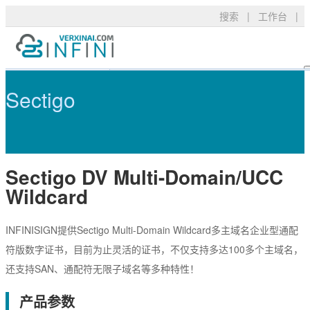
搜索
|
工作台
|
Sectigo DV Multi-Domain/UCC
产品服务
TLS/SSL品牌
常见问题
Sectigo
技术支持
DigiCert
资料下载
新闻公告
关于我们
RapidSSL
申请验证
Sectigo DV Multi-Domain/UCC
GeoTrust
安装部署
购买产品
Wildcard
GeoTrust Flex
数字签名
Thawte
安全技术
INFINISIGN提供Sectigo Multi-Domain Wildcard多主域名企业型通配
符版数字证书，目前为止灵活的证书，不仅支持多达100多个主域名，
Sectigo
购买配置
还支持SAN、通配符无限子域名等多种特性！
PositiveSSL
SSL工具
产品参数