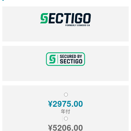
EssentialSSL
CSR生成
InstantSSL
CSR解析
AlphaSSL
SSL检测
TLS/SSL类型
DV域名型
OV企业型
EV增强型
单域名
Flex弹性域名
¥2975.00
SAN多子域
年付
Multi-Domain多域名
¥5206.00
Wildcard通配符