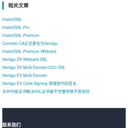
相关文章
InstantSSL
InstantSSL Pro
InstantSSL Premium
Comodo CA正式更名为Sectigo
InstantSSL Premium Wildcard
Sectigo DV Wildcard SSL
Sectigo DV Multi-Domain/UCC SSL
Sectigo EV Multi-Domain
Sectigo EV Code Signing 增强型代码签名
合并中级证书解决SSL证书链不完整导致不受信任
联系我们