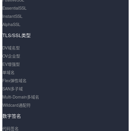
EssentialSSL
InstantSSL
AlphaSSL
TLS/SSL类型
DV域名型
OV企业型
EV增强型
单域名
Flex弹性域名
SAN多子域
Multi-Domain多域名
Wildcard通配符
数字签名
代码签名