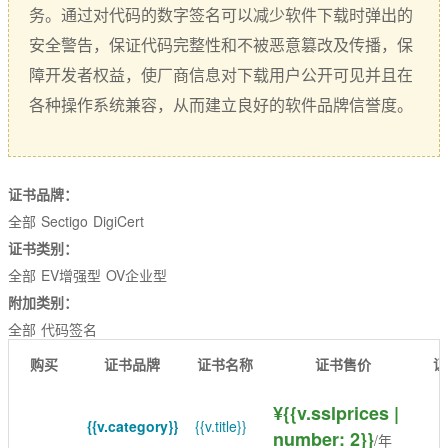
EssentialSSL
CSR生成
务。通过对代码的数字签名可以减少软件下载时弹出的
InstantSSL
安全警告，保证代码完整性和不被恶意篡改及传播，保
CSR解析
障开发者权益，使厂商信息对下载用户公开可见并且在
AlphaSSL
SSL检测
各种操作系统兼容，从而建立良好的软件品牌信誉度。
TLS/SSL类型
DV域名型
证书品牌：
OV企业型
全部
Sectigo
DigiCert
EV增强型
证书类别：
全部
EV增强型
OV企业型
单域名
附加类别：
Flex弹性域名
全部
代码签名
购买
证书品牌
证书名称
证书售价
证
SAN多子域
Multi-Domain多域名
¥{{v.sslprices |
{{v.category}}
{{v.title}}
number: 2}}
/年
Wildcard通配符