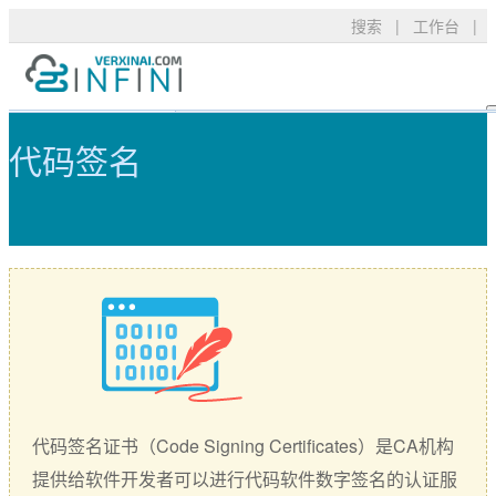
搜索
|
工作台
|
代码签名 - 可信TLS/SSL数字证书
产品服务
TLS/SSL品牌
常见问题
代码签名
技术支持
DigiCert
资料下载
新闻公告
关于我们
RapidSSL
申请验证
GeoTrust
安装部署
购买产品
GeoTrust Flex
数字签名
Thawte
安全技术
Sectigo
购买配置
代码签名证书（Code Signing Certificates）是CA机构
PositiveSSL
SSL工具
提供给软件开发者可以进行代码软件数字签名的认证服