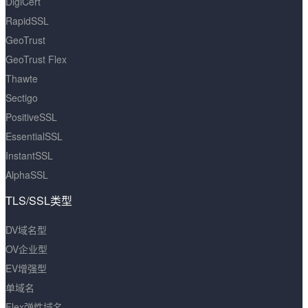
DigiCert
RapidSSL
GeoTrust
GeoTrust Flex
Thawte
Sectigo
PositiveSSL
EssentialSSL
InstantSSL
AlphaSSL
TLS/SSL类型
DV域名型
OV企业型
EV增强型
单域名
Flex弹性域名