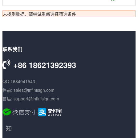
数字签名
未找到数据，请尝试重新选择筛选条件
代码签名
S/MIME签名
联系我们
文档签名
+86 18621392393
QQ:1684041543
售前: sales@infinisign.com
售后: support@infinisign.com