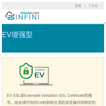
搜索
|
工作台
|
EV增强型 - 可信TLS/SSL数字证书
产品服务
TLS/SSL品牌
常见问题
EV增强型
技术支持
DigiCert
资料下载
新闻公告
关于我们
RapidSSL
申请验证
GeoTrust
安装部署
购买产品
GeoTrust Flex
数字签名
Thawte
安全技术
Sectigo
购买配置
EV SSL是Extended Validation SSL Certificate的缩
PositiveSSL
SSL工具
写，由全球可信的CA机构和主流的浏览器共同制定的