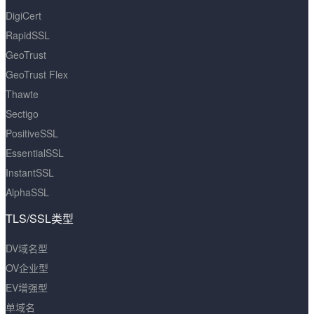
DigiCert
RapidSSL
GeoTrust
GeoTrust Flex
Thawte
Sectigo
PositiveSSL
EssentialSSL
InstantSSL
AlphaSSL
TLS/SSL类型
DV域名型
OV企业型
EV增强型
单域名