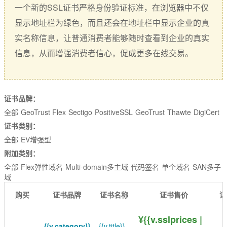
EssentialSSL
CSR生成
一个新的SSL证书严格身份验证标准，在浏览器中不仅
InstantSSL
显示地址栏为绿色，而且还会在地址栏中显示企业的真
CSR解析
实名称信息，让普通消费者能够随时查看到企业的真实
AlphaSSL
SSL检测
信息，从而增强消费者信心，促成更多在线交易。
TLS/SSL类型
DV域名型
证书品牌：
OV企业型
全部
GeoTrust Flex
Sectigo
PositiveSSL
GeoTrust
Thawte
DigiCert
EV增强型
证书类别：
全部
EV增强型
单域名
附加类别：
Flex弹性域名
全部
Flex弹性域名
Multi-domain多主域
代码签名
单个域名
SAN多子
域
SAN多子域
购买
证书品牌
证书名称
证书售价
证
Multi-Domain多域名
¥{{v.sslprices |
Wildcard通配符
{{v.category}}
{{v.title}}