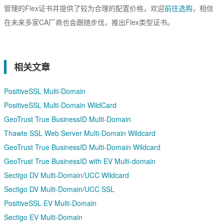
管理的Flex证书并提供了较为合理的配置价格，欢迎
前往选购
，相信
在未来多家CA厂商也会跟随步伐，推出Flex类型证书。
相关文章
PositiveSSL Multi-Domain
PositiveSSL Multi-Domain WildCard
GeoTrust True BusinessID Multi-Domain
Thawte SSL Web Server Multi-Domain Wildcard
GeoTrust True BusinessID Multi-Domain Wildcard
GeoTrust True BusinessID with EV Multi-domain
Sectigo DV Multi-Domain/UCC Wildcard
Sectigo DV Multi-Domain/UCC SSL
PositiveSSL EV Multi-Domain
Sectigo EV Multi-Domain