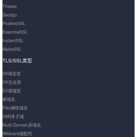
Thawte
Sectigo
PositiveSSL
EssentialSSL
InstantSSL
AlphaSSL
TLS/SSL类型
DV域名型
OV企业型
EV增强型
单域名
Flex弹性域名
SAN多子域
Multi-Domain多域名
Wildcard通配符