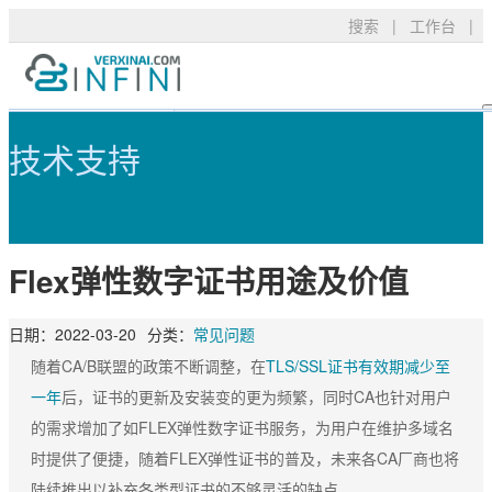
搜索
|
工作台
|
Flex弹性数字证书用途及价值 - 可信
产品服务
TLS/SSL品牌
常见问题
技术支持
技术支持
DigiCert
资料下载
新闻公告
关于我们
RapidSSL
申请验证
登录
Flex弹性数字证书用途及价值
GeoTrust
安装部署
GeoTrust Flex
数字签名
购买产品
日期：
2022-03-20
分类：
常见问题
Thawte
安全技术
随着CA/B联盟的政策不断调整，在
TLS/SSL证书有效期减少至
一年
后，证书的更新及安装变的更为频繁，同时CA也针对用户
Sectigo
购买配置
的需求增加了如FLEX弹性数字证书服务，为用户在维护多域名
PositiveSSL
SSL工具
时提供了便捷，随着FLEX弹性证书的普及，未来各CA厂商也将
陆续推出以补充各类型证书的不够灵活的缺点。