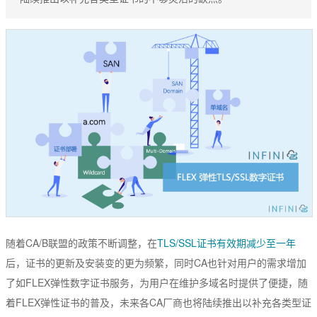
EssentialSSL
CSR生成
InstantSSL
CSR解析
AlphaSSL
SSL检测
TLS/SSL类型
DV域名型
OV企业型
EV增强型
单域名
Flex弹性域名
随着CA/B联盟的政策不断调整，在
TLS/SSL证书有效期减少至一年
SAN多子域
后，证书的更新及安装变的更为频繁，同时CA也针对用户的需求增加
了如FLEX弹性数字证书服务，为用户在维护多域名时提供了便捷，随
Multi-Domain多域名
着FLEX弹性证书的普及，未来各CA厂商也将陆续推出以补充各类型证
Wildcard通配符