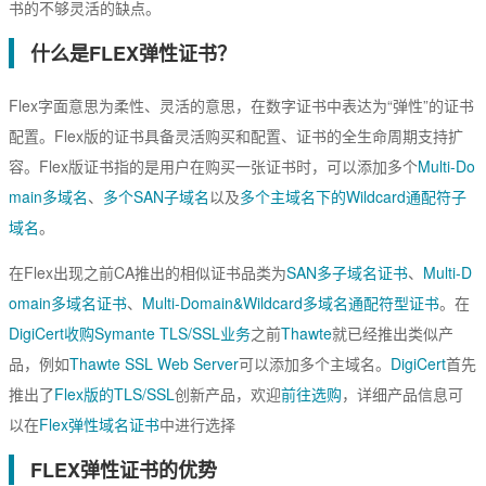
书的不够灵活的缺点。
数字签名
什么是FLEX弹性证书？
代码签名
Flex字面意思为柔性、灵活的意思，在数字证书中表达为“弹性”的证书
S/MIME签名
配置。Flex版的证书具备灵活购买和配置、证书的全生命周期支持扩
容。Flex版证书指的是用户在购买一张证书时，可以添加多个
Multi-Do
文档签名
main多域名
、
多个SAN子域名
以及
多个主域名下的Wildcard通配符子
域名
。
在Flex出现之前CA推出的相似证书品类为
SAN多子域名证书
、
Multi-D
omain多域名证书
、
Multi-Domain&Wildcard多域名通配符型证书
。在
DigiCert收购Symante TLS/SSL业务
之前
Thawte
就已经推出类似产
品，例如
Thawte SSL Web Server
可以添加多个主域名。
DigiCert
首先
推出了
Flex版的TLS/SSL
创新产品，欢迎
前往选购
，详细产品信息可
以在
Flex弹性域名证书
中进行选择
FLEX弹性证书的优势