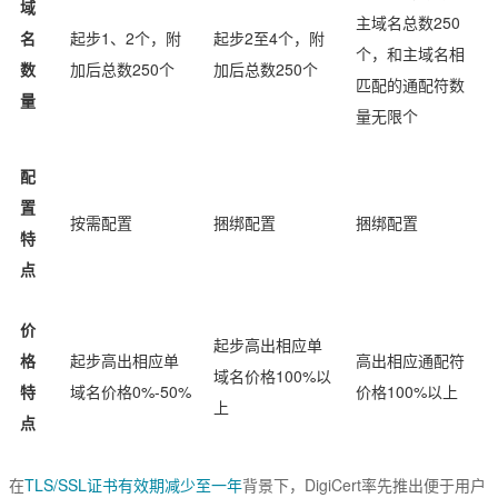
域
主域名总数250
名
起步1、2个，附
起步2至4个，附
个，和主域名相
数
加后总数250个
加后总数250个
匹配的通配符数
量
量无限个
配
置
按需配置
捆绑配置
捆绑配置
特
点
价
起步高出相应单
格
起步高出相应单
高出相应通配符
域名价格100%以
特
域名价格0%-50%
价格100%以上
上
点
在
TLS/SSL证书有效期减少至一年
背景下，DigiCert率先推出便于用户