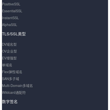
PositiveSSL
EssentialSSL
InstantSSL
AlphaSSL
TLS/SSL类型
DV域名型
OV企业型
EV增强型
单域名
Flex弹性域名
SAN多子域
Multi-Domain多域名
Wildcard通配符
数字签名