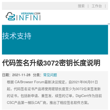
搜索
|
工作台
|
代码签名升级3072密钥长度说明 - 可
产品服务
TLS/SSL品牌
常见问题
技术支持
技术支持
DigiCert
资料下载
新闻公告
关于我们
RapidSSL
申请验证
登录
代码签名升级3072密钥长度说明
GeoTrust
安装部署
GeoTrust Flex
数字签名
购买产品
日期：
2021-11-28
分类：
常见问题
Thawte
安全技术
根据 CA/Browser Forum最新决议规定，自2021年06月01日
起，代码签名证书产品将使用密钥长度至少为3072位来签发新
Sectigo
购买配置
的证书，包括新申请、重签发、续签的订单，DigiCert作为目前
PositiveSSL
SSL工具
CSC产品第一梯队CA厂商，推出了相应签名软件方案。