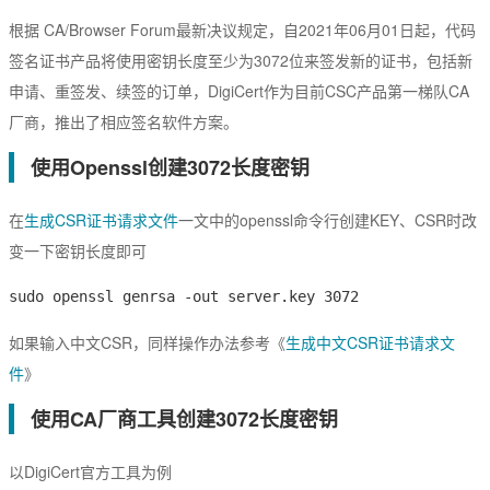
EssentialSSL
CSR生成
根据 CA/Browser Forum最新决议规定，自2021年06月01日起，代码
InstantSSL
CSR解析
签名证书产品将使用密钥长度至少为3072位来签发新的证书，包括新
AlphaSSL
申请、重签发、续签的订单，DigiCert作为目前CSC产品第一梯队CA
SSL检测
厂商，推出了相应签名软件方案。
TLS/SSL类型
使用Openssl创建3072长度密钥
DV域名型
在
生成CSR证书请求文件
一文中的openssl命令行创建KEY、CSR时改
OV企业型
变一下密钥长度即可
EV增强型
sudo openssl genrsa -out server.key 3072
单域名
如果输入中文CSR，同样操作办法参考《
生成中文CSR证书请求文
Flex弹性域名
件
》
SAN多子域
使用CA厂商工具创建3072长度密钥
Multi-Domain多域名
以DigiCert官方工具为例
Wildcard通配符