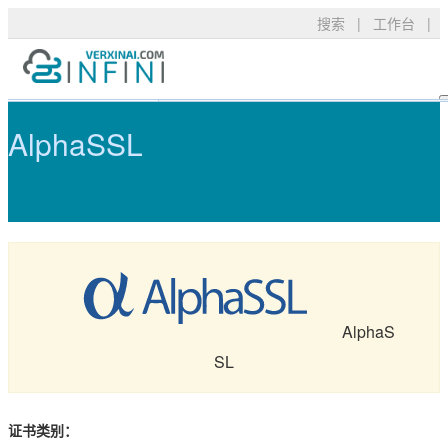
搜索
|
工作台
|
AlphaSSL - 可信TLS/SSL数字证
产品服务
TLS/SSL品牌
常见问题
AlphaSSL
技术支持
DigiCert
资料下载
新闻公告
关于我们
RapidSSL
申请验证
GeoTrust
安装部署
购买产品
GeoTrust Flex
数字签名
Thawte
安全技术
AlphaS
SL
Sectigo
购买配置
PositiveSSL
SSL工具
证书类别：