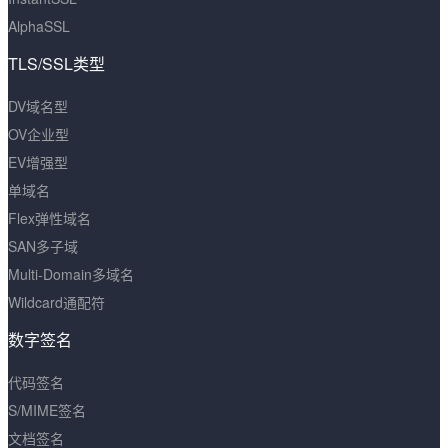
AlphaSSL
TLS/SSL类型
DV域名型
OV企业型
EV增强型
单域名
Flex弹性域名
SAN多子域
Multi-Domain多域名
Wildcard通配符
数字签名
代码签名
S/MIME签名
文档签名