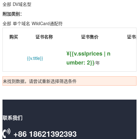
EssentialSSL
CSR生成
全部
DV域名型
InstantSSL
附加类别：
CSR解析
全部
单个域名
WildCard通配符
AlphaSSL
SSL检测
购买
证书名称
证书售价
证书
TLS/SSL类型
DV域名型
¥{{v.sslprices | n
{{v.title}}
umber: 2}}
/年
OV企业型
EV增强型
未找到数据，请尝试重新选择筛选条件
单域名
Flex弹性域名
SAN多子域
联系我们
Multi-Domain多域名
+86 18621392393
Wildcard通配符