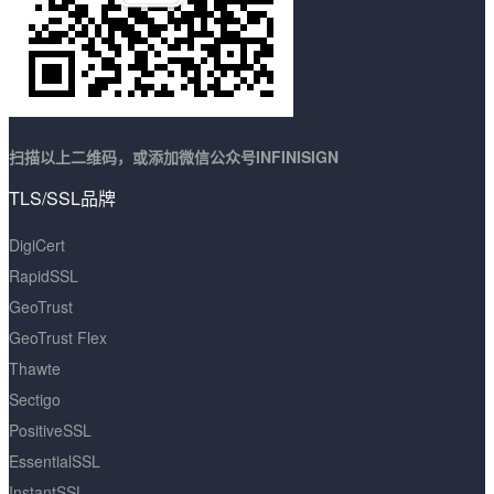
扫描以上二维码，或添加微信公众号INFINISIGN
TLS/SSL品牌
DigiCert
RapidSSL
GeoTrust
GeoTrust Flex
Thawte
Sectigo
PositiveSSL
EssentialSSL
InstantSSL