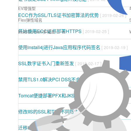
EV增强型
ECC作为SSL/TLS证书加密算法的优势
[ 2019-02-26 ]
Flex弹性域名
开始使用ECC证书部署HTTPS
[ 2019-02-25 ]
Multi-Domain多域名
使用install4j进行Java应用程序代码签名
[ 2019-02-19 ]
SSL数字证书入门重新签发
[ 2019-02-17 ]
禁用TLS1.0解决PCI DSS不合规问题
[ 2018-10-05 ]
Tomcat便捷部署PFX和JKS证书
[ 2018-10-02 ]
修改IIS的SSL和TLS不同版本的协议
[ 2018-09-05 ]
迁移HTTP到HTTPS网站全指南
[ 2018-07-31 ]