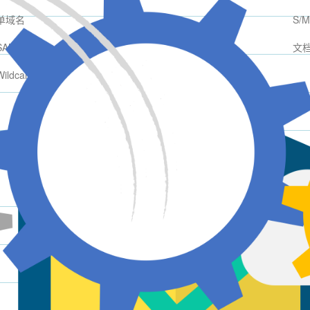
单域名
S/
SAN多子域
文
Wildcard通配符