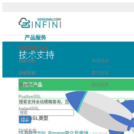
技术支持 - 可信TLS/SSL数
产品服务
技术支持
TLS/SSL品牌
常见问题
技术支持
新闻公告
DigiCert
资料下载
申请验证
关于我们
GeoTrust
安装部署
数字签名
购买产品
Thawte
安全技术
购买配置
搜索产品或问题
PositiveSSL
搜索支持全站模糊查询，您可以搜索 SSL数字证书产品、新闻公告
InstantSSL
TLS/SSL类型
;
搜索
DV域名型
证书锁定SSL Pinning简介及用途
[ 2019-02-28 ]