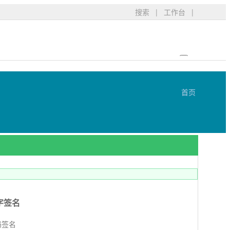
搜索
|
工作台
|
首页
字签名
码签名