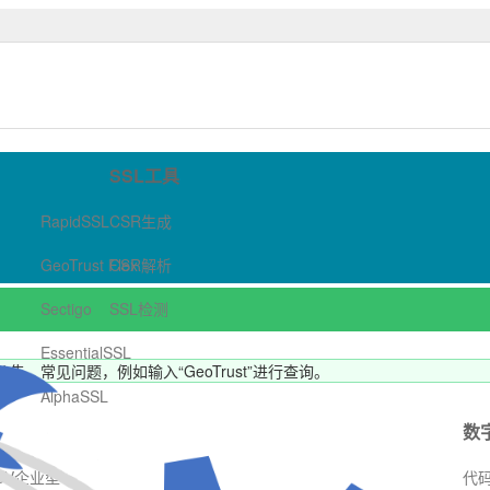
字证书商店-哲信数字
SSL工具
RapidSSL
CSR生成
GeoTrust Flex
CSR解析
Sectigo
SSL检测
EssentialSSL
、常见问题，例如输入“GeoTrust”进行查询。
AlphaSSL
数
OV企业型
代