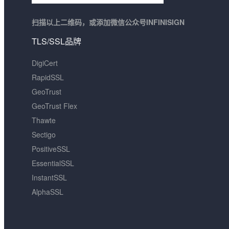
扫描以上二维码，或添加微信公众号INFINISIGN
TLS/SSL品牌
DigiCert
RapidSSL
GeoTrust
GeoTrust Flex
Thawte
Sectigo
PositiveSSL
EssentialSSL
InstantSSL
AlphaSSL