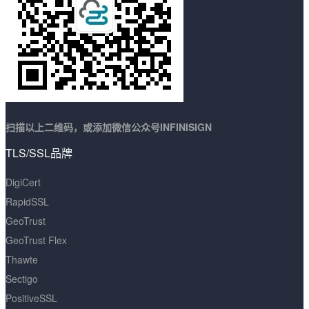
扫描以上二维码，或添加微信公众号INFINISIGN
TLS/SSL品牌
DigiCert
RapidSSL
GeoTrust
GeoTrust Flex
Thawte
Sectigo
PositiveSSL