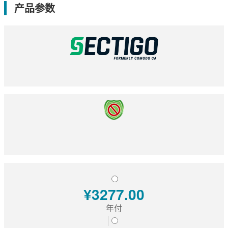
EssentialSSL
CSR生成
产品参数
InstantSSL
CSR解析
AlphaSSL
SSL检测
TLS/SSL类型
DV域名型
OV企业型
EV增强型
单域名
Flex弹性域名
SAN多子域
¥3277.00
Multi-Domain多域名
年付
Wildcard通配符