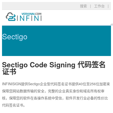
搜索
|
工作台
|
Sectigo Code Signing 代码签
产品服务
TLS/SSL品牌
常见问题
Sectigo
技术支持
DigiCert
资料下载
新闻公告
关于我们
RapidSSL
申请验证
Sectigo Code Signing 代码签名
GeoTrust
安装部署
购买产品
证书
GeoTrust Flex
数字签名
Thawte
安全技术
INFINISIGN提供Sectigo企业型代码签名证书提供40位至256位加密来
保障您网站数据传输的安全，完整的企业真实身份和域名所有权审
Sectigo
购买配置
核，保障您的软件在各操作系统中受信，软件开发行业必备的性价比
PositiveSSL
SSL工具
代码签名证书。