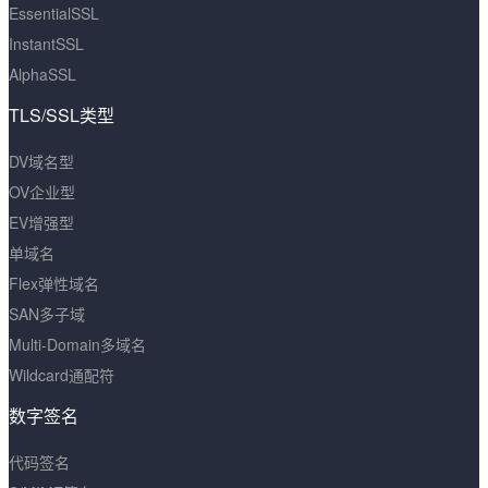
EssentialSSL
InstantSSL
AlphaSSL
TLS/SSL类型
DV域名型
OV企业型
EV增强型
单域名
Flex弹性域名
SAN多子域
Multi-Domain多域名
Wildcard通配符
数字签名
代码签名