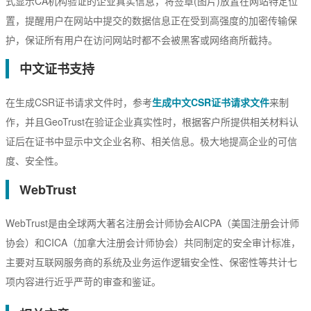
式显示CA机构验证的企业真实信息，将签章(图片)放置在网站特定位
置，提醒用户在网站中提交的数据信息正在受到高强度的加密传输保
护，保证所有用户在访问网站时都不会被黑客或网络商所截持。
中文证书支持
在生成CSR证书请求文件时，参考
生成中文CSR证书请求文件
来制
作，并且GeoTrust在验证企业真实性时，根据客户所提供相关材料认
证后在证书中显示中文企业名称、相关信息。极大地提高企业的可信
度、安全性。
WebTrust
WebTrust是由全球两大著名注册会计师协会AICPA（美国注册会计师
协会）和CICA（加拿大注册会计师协会）共同制定的安全审计标准，
主要对互联网服务商的系统及业务运作逻辑安全性、保密性等共计七
项内容进行近乎严苛的审查和鉴证。