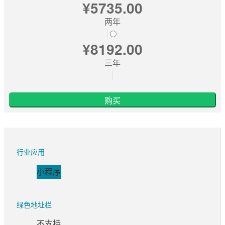
¥5735.00
数字签名
两年
代码签名
¥8192.00
S/MIME签名
三年
文档签名
购买
行业应用
小程序
绿色地址栏
不支持