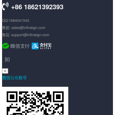
+86 18621392393
QQ:1684041543
售前: sales@infinisign.com
售后: support@infinisign.com
×
微信公众账号